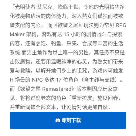
「光明使者 艾尼克」降临于世，令他的光明精华净
化被魔物玷污的肉体能力，深入熟女们孤独而被欲
望支配的内心。 而《欲望之尾》玩法则为常见 RPG
Maker 架构，游戏有达 15 小时的剧情战斗与探索
内容，还有烹饪、钓鱼、采集、合成等丰富的生活
系统 而男主角作为世上唯一的男性，其任务不只是
击败魔物，还要用温暖纯净的心灵，为熟女们带来
爱与救赎，以解开她们身上的诅咒，游戏内可触发
H 场景的 NPC 多达 17 位角色（含主线与支线）。
而《欲望之尾 Remastered》版本则因应玩家意
见，将将过度老态的角色「重新拉皮」施以回春，
并重新润饰全部文本，让剧情对话更加自然。
🖨️ 即刻下载