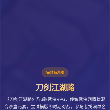
精品游戏
刀剑江湖路
《刀剑江湖路》乃3款武侠RPG，传统武侠剧情状混
合沙盒元素，尝试横版即时期对战。参与者扮演单名