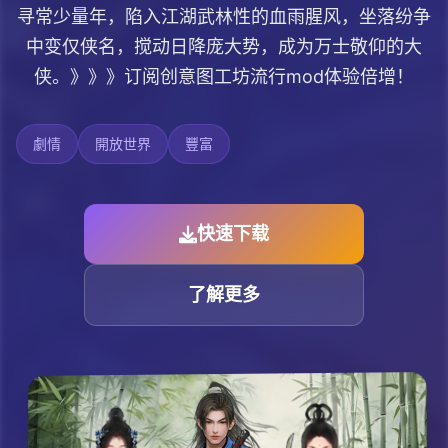
寻常少量年，陷入江湖武林性的血雨腥风，坐落纷争
中变仅侠名，搅动日降庞大势，成为万士敬仰的大
侠。》》》订阅创意图工坊流行mod体验倍增！
劇情
開放世界
豐富
快速下载
了解更多